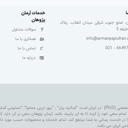
ا
خدمات آرمان
پژوهان
ن، ضلع جنوب شرقی میدان انقلاب، پلاک
سوالات متداول
info@armanpajouhan
همکاری با ما
66497602
تماس با ما
درباره ما
آرمان پژوهان بهترین بستر برای خدمات مورد نیاز شما در مقطع دکتری تخصصی (Ph.D) در ایران است. “اساتید برتر” ، “بروز ت
ام سعی خود را کرده تا به آن پایبند باشد. آرمان پژوهان سعی بر آن دارد که
را در خدمت رسانی به شما مرتفع کند.
تمام خدمات و محصولات حسب مورد دارای
می ایران می باشد.