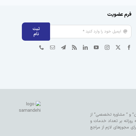
فرم عضویت
ثبت
نام
رین محتوا”، “دسترسی آسان” و ” مشاوره تخصصی” از
 روزانه بر تعداد خدمات و
 مجوزهای لازم از مراجع