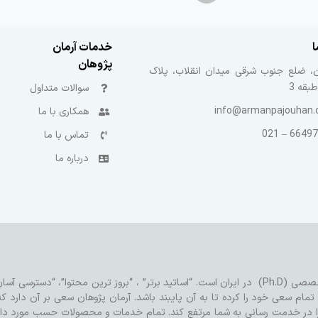
ا
خدمات آرمان
پژوهان
ن، ضلع جنوب شرقی میدان انقلاب، پلاک
سوالات متداول
info@armanpajouhan
همکاری با ما
66497602
تماس با ما
درباره ما
آرمان پژوهان بهترین بستر برای خدمات مورد نیاز شما در مقطع دکتری تخصصی (Ph.D) در ایران است. “اساتید برتر” ، “بروز ت
ام سعی خود را کرده تا به آن پایبند باشد. آرمان پژوهان سعی بر آن دارد که
را در خدمت رسانی به شما مرتفع کند.
تمام خدمات و محصولات حسب مورد دارای