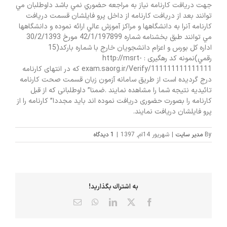
جهت دريافت كارنامه نياز به مراجعه حضوري نمي باشد داوطلبان مي
توانند بعد از دريافت كارنامه از داخل پرو فايلشان قسمت دريافت
انتشارات
كارنامه آنرا به دانشگاهها و مراكز آموزش عالي ارائه نموده و دانشگاهها
مي توانند طبق بخشنامه شماره 42/1/197899 مورخ 30/2/1393
اداره کل بورس و اعزام دانشجویان خارج با شماره باركد(15
تماس با ما
رقمي)نمونه کد رهگیری : http://msrt-
exam.saorg.ir/Verify/111111111111111 كه در انتهای كارنامه
درج گرديده است از طريق سامانه آزمون زبان قسمت صحت كارنامه
تائيديه نتيجه شما را مشاهده نمايند .ضمنا” داوطلبانی که از قبل
کارنامه را بصورت حضوری دریافت نموده اند باید مجددا” کارنامه را از
پرو فایلشان دریافت نمایند.
By
مدیر سایت
|
شهریور 14ام, 1397
|
1 ديدگاه
به اشتراك بگذاريد!
X
Facebook
LinkedIn
WhatsApp
پست
الکترونیک